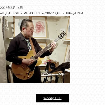
2025年5月14日
バーウッディTOP
att.yBjL_4SHxstMFxPCuPKflwj28N5SQ4c_rHR6syiHfW4
バー ウッディについて
メニュー＆料金
おすすめカクテル
交通のご案内
フォトギャラリー
ブログ
過去のブログ
Woody TOP