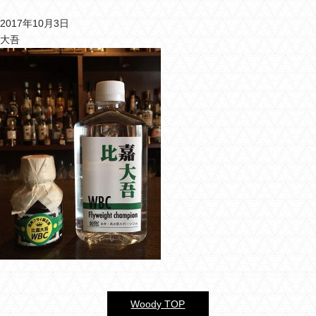
2017年10月3日
バーウッディTOP
大吾
バー ウッディについて
メニュー＆料金
おすすめカクテル
交通のご案内
フォトギャラリー
ブログ
過去のブログ
Woody TOP