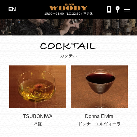
EN
バーウッディTOP
15:00〜23:00（LO.22:30）不定休
バー ウッディについて
メニュー＆料金
おすすめカクテル
カクテル
交通のご案内
フォトギャラリー
ブログ
過去のブログ
TSUBONIWA
Donna Elvira
坪庭
ドンナ・エルヴィーラ