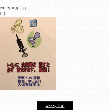
2017年10月30日
バーウッディTOP
注射
バー ウッディについて
メニュー＆料金
おすすめカクテル
交通のご案内
フォトギャラリー
ブログ
過去のブログ
Woody TOP