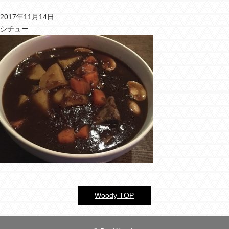
2017年11月14日
バーウッディTOP
シチュー
バー ウッディについて
メニュー＆料金
おすすめカクテル
交通のご案内
フォトギャラリー
ブログ
過去のブログ
Woody TOP