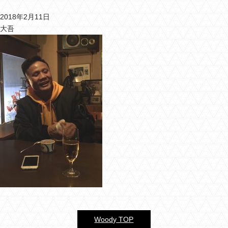
2018年2月11日
バーウッディTOP
大吾
バー ウッディについて
メニュー＆料金
おすすめカクテル
交通のご案内
フォトギャラリー
ブログ
過去のブログ
Woody TOP