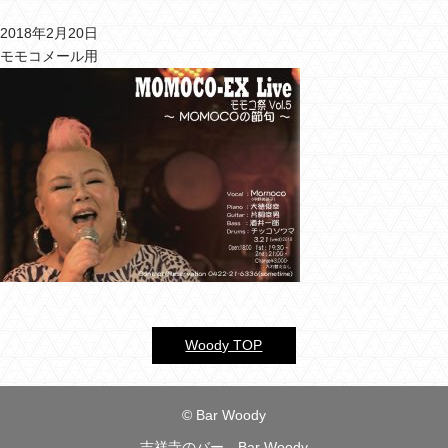
2018年2月20日
バーウッディTOP
モモコメール用
バー ウッディについて
メニュー＆料金
おすすめカクテル
交通のご案内
フォトギャラリー
ブログ
過去のブログ
Woody TOP
© Bar Woody
吉祥寺のバー Bar Woody