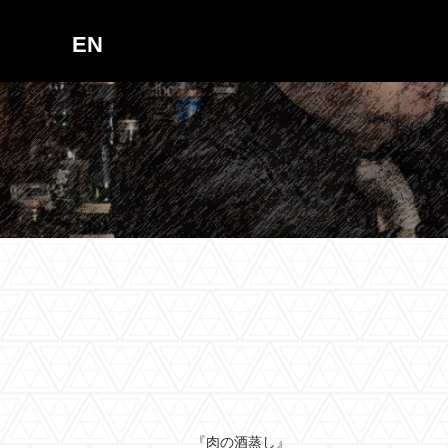
EN
『肉の酒蒸し』