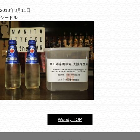
2018年8月11日
バーウッディTOP
シードル
バー ウッディについて
メニュー＆料金
おすすめカクテル
交通のご案内
フォトギャラリー
ブログ
過去のブログ
Woody TOP