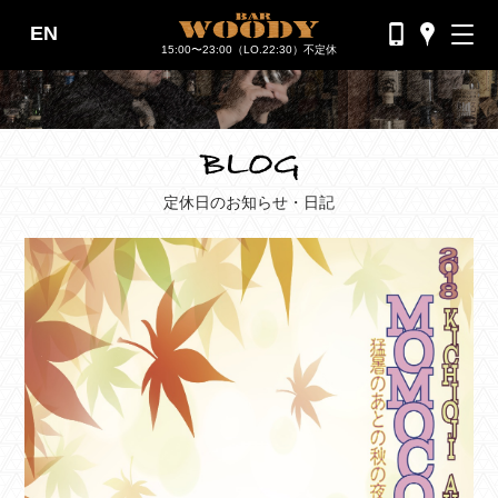
EN
バーウッディTOP
15:00〜23:00（LO.22:30）不定休
バー ウッディについて
メニュー＆料金
おすすめカクテル
定休日のお知らせ・日記
交通のご案内
フォトギャラリー
ブログ
過去のブログ