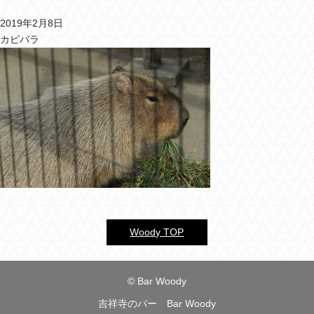
2019年2月8日
バーウッディTOP
カピバラ
バー ウッディについて
メニュー＆料金
おすすめカクテル
交通のご案内
フォトギャラリー
ブログ
Woody TOP
過去のブログ
© Bar Woody
吉祥寺のバー Bar Woody