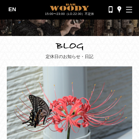
EN
バーウッディTOP
15:00〜23:00（LO.22:30）不定休
バー ウッディについて
メニュー＆料金
おすすめカクテル
定休日のお知らせ・日記
交通のご案内
フォトギャラリー
ブログ
過去のブログ