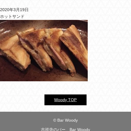
2020年3月19日
バーウッディTOP
ホットサンド
バー ウッディについて
メニュー＆料金
おすすめカクテル
交通のご案内
フォトギャラリー
ブログ
過去のブログ
Woody TOP
© Bar Woody
吉祥寺のバー Bar Woody