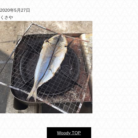
2020年5月27日
バーウッディTOP
くさや
バー ウッディについて
メニュー＆料金
おすすめカクテル
交通のご案内
フォトギャラリー
ブログ
過去のブログ
Woody TOP