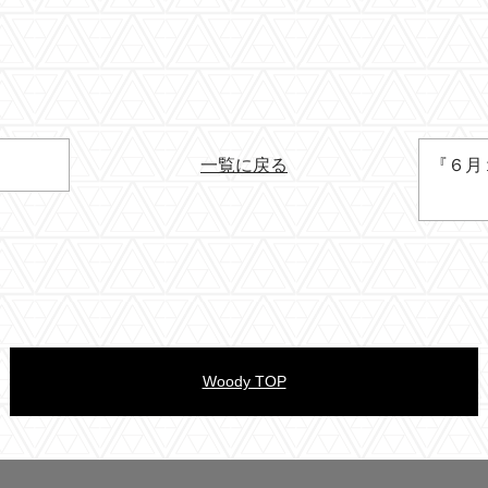
』
一覧に戻る
『６月
Woody TOP