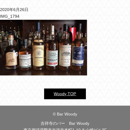
2020年6月26日
バーウッディTOP
IMG_1794
バー ウッディについて
メニュー＆料金
おすすめカクテル
交通のご案内
フォトギャラリー
ブログ
Woody TOP
過去のブログ
© Bar Woody
吉祥寺のバー Bar Woody
東京都武蔵野市吉祥寺本町1-10-8 山崎ビル3F