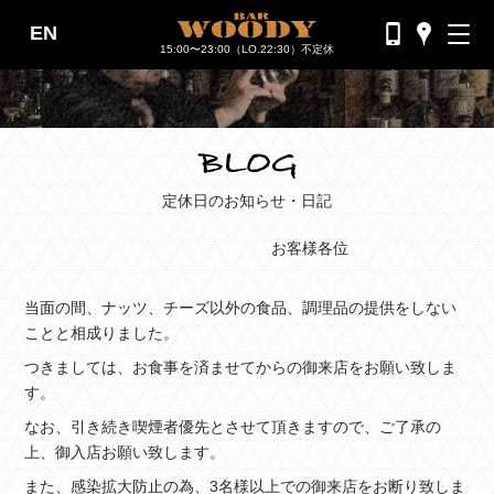
EN
バーウッディTOP
15:00〜23:00（LO.22:30）不定休
バー ウッディについて
メニュー＆料金
おすすめカクテル
定休日のお知らせ・日記
交通のご案内
お客様各位
フォトギャラリー
当面の間、ナッツ、チーズ以外の食品、調理品の提供をしない
ブログ
ことと相成りました。
つきましては、お食事を済ませてからの御来店をお願い致しま
過去のブログ
す。
なお、引き続き喫煙者優先とさせて頂きますので、ご了承の
上、御入店お願い致します。
また、感染拡大防止の為、3名様以上での御来店をお断り致しま