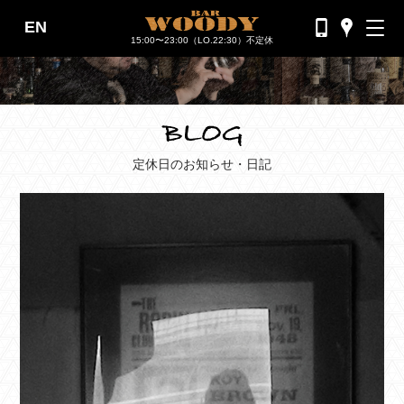
EN
バーウッディTOP
15:00〜23:00（LO.22:30）不定休
バー ウッディについて
メニュー＆料金
おすすめカクテル
定休日のお知らせ・日記
交通のご案内
フォトギャラリー
ブログ
過去のブログ