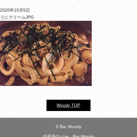
2020年10月5日
バーウッディTOP
うにクリームJPG
バー ウッディについて
メニュー＆料金
おすすめカクテル
交通のご案内
フォトギャラリー
ブログ
過去のブログ
Woody TOP
© Bar Woody
吉祥寺のバー Bar Woody