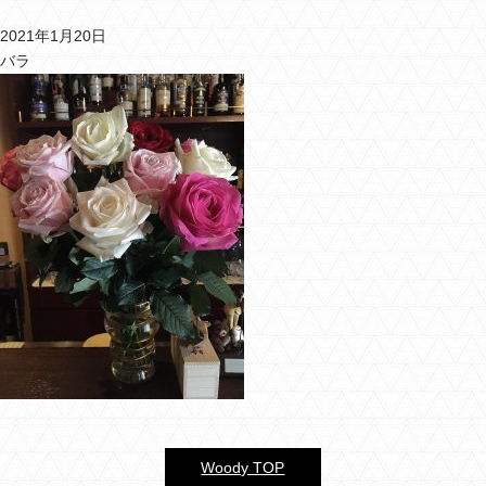
2021年1月20日
バーウッディTOP
バラ
バー ウッディについて
メニュー＆料金
おすすめカクテル
交通のご案内
フォトギャラリー
ブログ
過去のブログ
Woody TOP