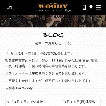
EN
バーウッディTOP
15:00〜23:00（LO.22:30）不定休
バー ウッディについて
メニュー＆料金
おすすめカクテル
定休日のお知らせ・日記
交通のご案内
『3月8日(月)〜21日(日)時短営業延長します』
フォトギャラリー
緊急事態宣言の再延長に伴い、3月8日(月)から21日(日)の期間、
午後３時開店、午後８時閉店の時短営業を延長します。
ブログ
ラストオーダーは午後６時５０分頃でお願い致します。
過去のブログ
ご不便をおかけしますが、何卒宜しくお願い申し上げます。
吉祥寺 Bar Woody
< 『３月７日まで休業致し
『３月１４日(日)休業致し