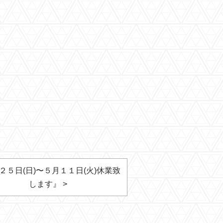
２５日(日)〜５月１１日(火)休業致
します』 >