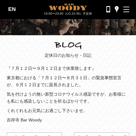
EN
バーウッディTOP
15:00〜23:00（LO.22:30）不定休
バー ウッディについて
メニュー＆料金
おすすめカクテル
定休日のお知らせ・日記
交通のご案内
『７月１２日〜９月１２日まで休業致します』
フォトギャラリー
東京都における「７月１２日〜８月３１日」の緊急事態宣言
が、９月１２日までに延長されました。
ブログ
気を付けようの無い新型コロナウイルス感染ですが、お客様に
も私にも感染しないことを祈るばかりです。
過去のブログ
くれぐれもお元気にお過ごし下さいませ。
吉祥寺 Bar Woody