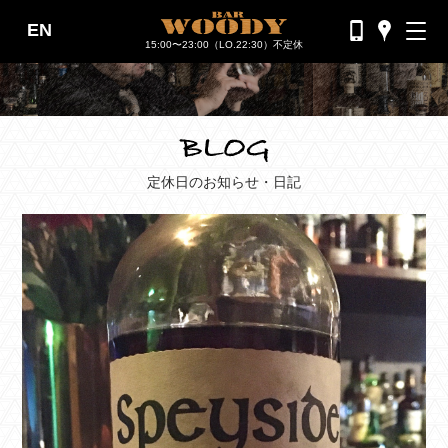
EN
バーウッディTOP
15:00〜23:00（LO.22:30）不定休
バー ウッディについて
メニュー＆料金
おすすめカクテル
定休日のお知らせ・日記
交通のご案内
フォトギャラリー
ブログ
過去のブログ