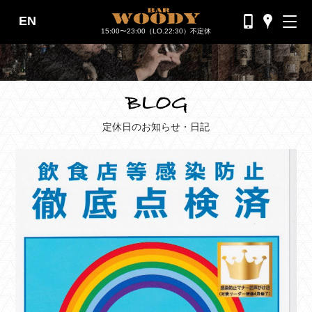
EN
バーウッディTOP
15:00〜23:00（LO.22:30）不定休
バー ウッディについて
メニュー＆料金
おすすめカクテル
定休日のお知らせ・日記
交通のご案内
フォトギャラリー
ブログ
過去のブログ