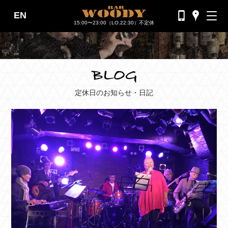
EN
バーウッディTOP
15:00〜23:00（LO.22:30）不定休
バー ウッディについて
メニュー＆料金
おすすめカクテル
定休日のお知らせ・日記
交通のご案内
フォトギャラリー
ブログ
過去のブログ