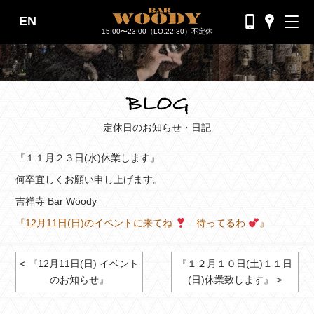
EN
バーウッディTOP
15:00〜23:00（LO.22:30）不定休
バー ウッディについて
メニュー＆料金
おすすめカクテル
定休日のお知らせ・日記
交通のご案内
『１１月２３日(水)休業します』
フォトギャラリー
何卒宜しくお願い申し上げます。
吉祥寺 Bar Woody
ブログ
『12月11日(日)のイベントに来てね
待ってるわ
』
過去のブログ
< 『12月11日(日) イベント
『１２月１０日(土)１１日
のお知らせ』
(日)休業致します』 >