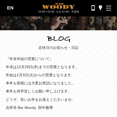
EN
バーウッディTOP
15:00〜23:00（LO.22:30）不定休
バー ウッディについて
メニュー＆料金
おすすめカクテル
定休日のお知らせ・日記
交通のご案内
『年末年始の営業について』
フォトギャラリー
年末は12月29日(木)までの営業となります。
年始は1月3日(火)からの営業となります。
ブログ
本年も皆様には大変お世話になりました。
過去のブログ
来年も何卒宜しくお願い申し上げます。
どうぞ、良いお年をお迎えくださいませ。
吉祥寺 Bar Woody 田中雅博