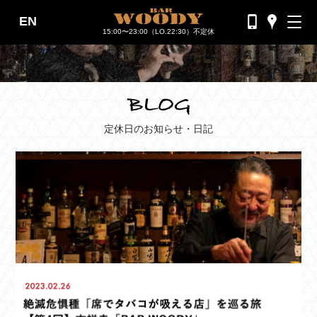
EN
バーウッディTOP
15:00〜23:00（LO.22:30）不定休
バー ウッディについて
メニュー＆料金
おすすめカクテル
定休日のお知らせ・日記
交通のご案内
フォトギャラリー
ブログ
過去のブログ