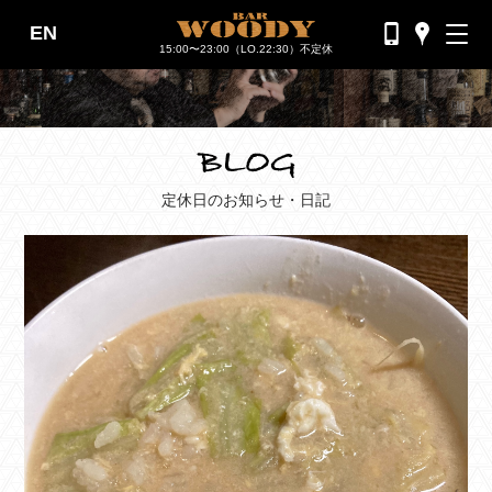
EN
バーウッディTOP
15:00〜23:00（LO.22:30）不定休
バー ウッディについて
メニュー＆料金
おすすめカクテル
定休日のお知らせ・日記
交通のご案内
フォトギャラリー
ブログ
過去のブログ