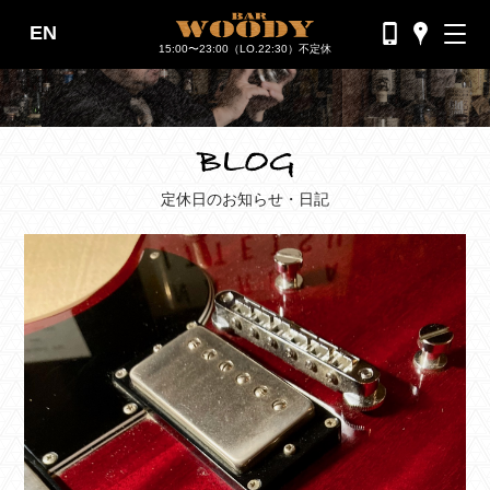
EN
バーウッディTOP
15:00〜23:00（LO.22:30）不定休
バー ウッディについて
メニュー＆料金
おすすめカクテル
定休日のお知らせ・日記
交通のご案内
フォトギャラリー
ブログ
過去のブログ