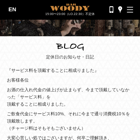
EN
バーウッディTOP
15:00〜23:00（LO.22:30）不定休
バー ウッディについて
メニュー＆料金
おすすめカクテル
定休日のお知らせ・日記
交通のご案内
『サービス料を頂戴することに相成りました』
フォトギャラリー
お客様各位
お酒の仕入れ代金の値上げが止まらず、今まで頂戴していなか
ブログ
った「サービス料」を
頂戴することに相成りました。
過去のブログ
ご飲食代金にサービス料10%、それに今まで通り消費税10％を
頂戴致します。
（チャージ料はそもそもございません）
大変心苦しい処ではございますが、何卒ご理解頂き、