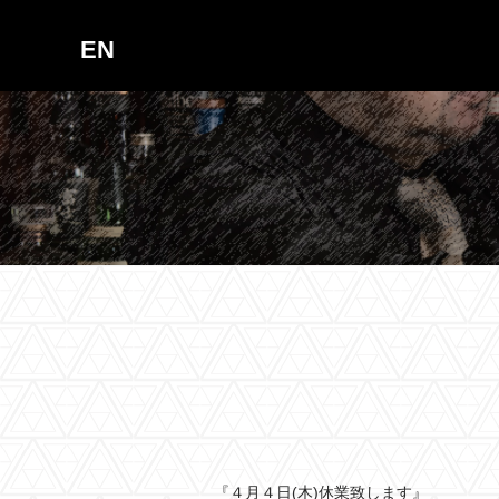
EN
『４月４日(木)休業致します』