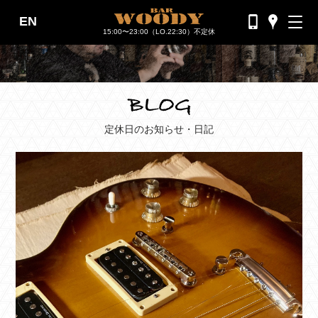
EN
バーウッディTOP
15:00〜23:00（LO.22:30）不定休
バー ウッディについて
メニュー＆料金
おすすめカクテル
定休日のお知らせ・日記
交通のご案内
フォトギャラリー
ブログ
過去のブログ