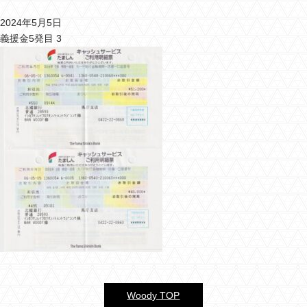
2024年5月5日
バーウッディTOP
義援金5発目 3
バー ウッディについて
メニュー＆料金
おすすめカクテル
交通のご案内
フォトギャラリー
ブログ
過去のブログ
Woody TOP