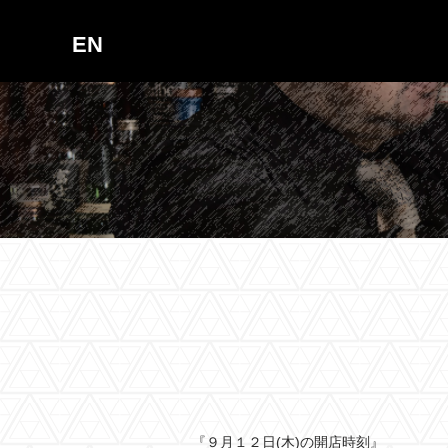
EN
『９月１２日(木)の開店時刻』