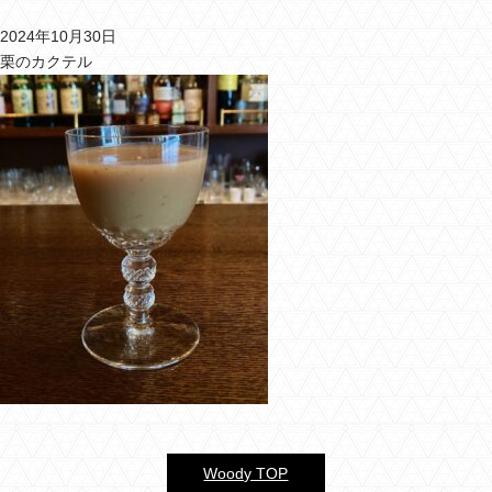
2024年10月30日
バーウッディTOP
栗のカクテル
バー ウッディについて
メニュー＆料金
おすすめカクテル
交通のご案内
フォトギャラリー
ブログ
過去のブログ
Woody TOP