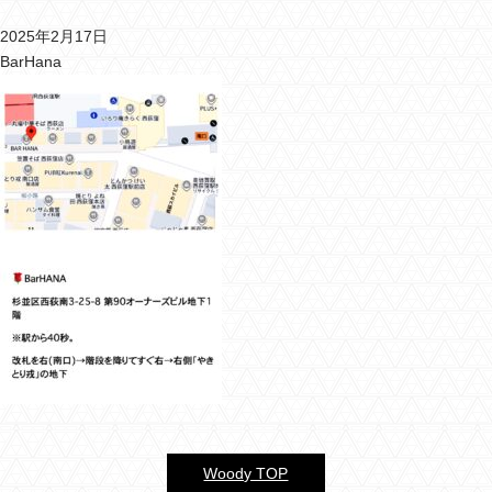
2025年2月17日
バーウッディTOP
BarHana
バー ウッディについて
メニュー＆料金
おすすめカクテル
交通のご案内
フォトギャラリー
ブログ
過去のブログ
Woody TOP