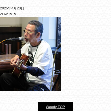
2025年4月28日
バーウッディTOP
2L6A1919
バー ウッディについて
メニュー＆料金
おすすめカクテル
交通のご案内
フォトギャラリー
ブログ
過去のブログ
Woody TOP