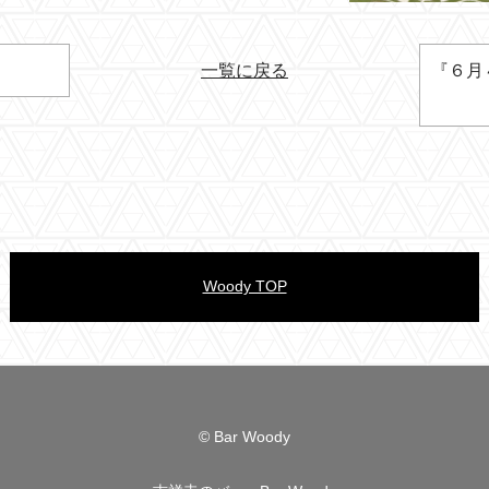
』
一覧に戻る
『６月
Woody TOP
© Bar Woody