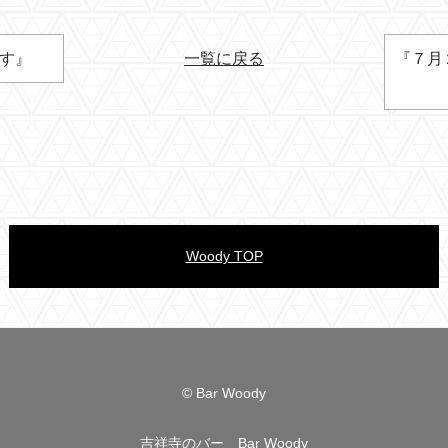
ます』
一覧に戻る
『７月
Woody TOP
© Bar Woody
吉祥寺のバー Bar Woody