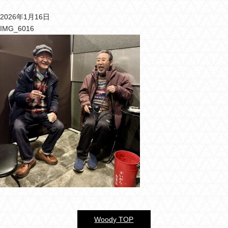
2026年1月16日
バーウッディTOP
IMG_6016
バー ウッディについて
メニュー＆料金
おすすめカクテル
交通のご案内
フォトギャラリー
ブログ
過去のブログ
Woody TOP