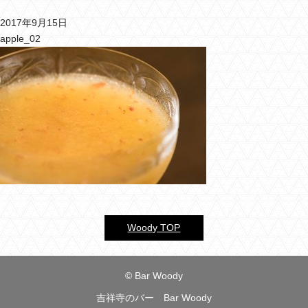
2017年9月15日
バーウッディTOP
apple_02
バー ウッディについて
メニュー＆料金
おすすめカクテル
交通のご案内
フォトギャラリー
ブログ
Woody TOP
過去のブログ
© Bar Woody
吉祥寺のバー Bar Woody