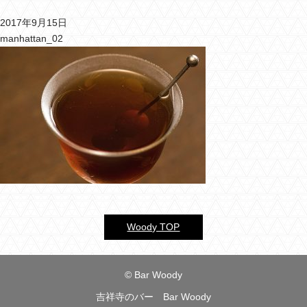
2017年9月15日
バーウッディTOP
manhattan_02
バー ウッディについて
メニュー＆料金
おすすめカクテル
交通のご案内
フォトギャラリー
ブログ
Woody TOP
過去のブログ
© Bar Woody
吉祥寺のバー Bar Woody