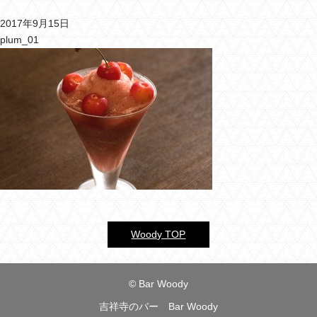
2017年9月15日
バーウッディTOP
plum_01
バー ウッディについて
メニュー＆料金
おすすめカクテル
交通のご案内
フォトギャラリー
ブログ
Woody TOP
過去のブログ
© Bar Woody
吉祥寺のバー Bar Woody