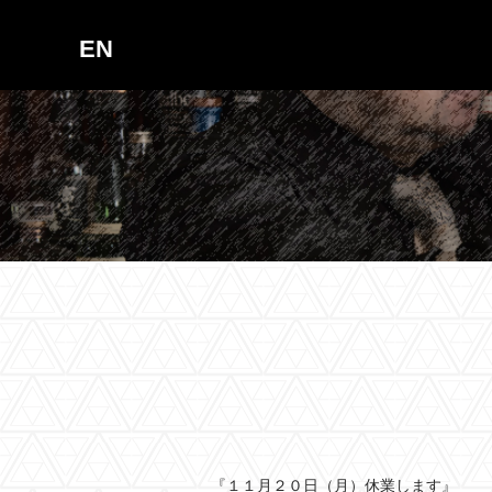
EN
『１１月２０日（月）休業します』