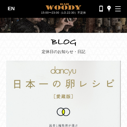
EN
バーウッディTOP
15:00〜23:00（LO.22:30）不定休
バー ウッディについて
メニュー＆料金
おすすめカクテル
定休日のお知らせ・日記
交通のご案内
フォトギャラリー
ブログ
過去のブログ