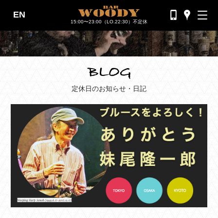
EN
バーウッディTOP
15:00〜23:00（LO.22:30）不定休
バー ウッディについて
メニュー＆料金
おすすめカクテル
定休日のお知らせ・日記
交通のご案内
フォトギャラリー
ブログ
過去のブログ