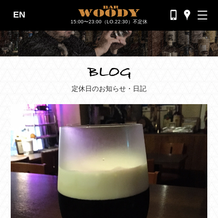
EN
バーウッディTOP
15:00〜23:00（LO.22:30）不定休
バー ウッディについて
メニュー＆料金
おすすめカクテル
定休日のお知らせ・日記
交通のご案内
フォトギャラリー
ブログ
過去のブログ