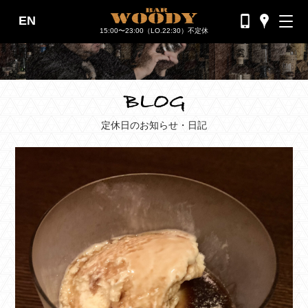
EN
バーウッディTOP
15:00〜23:00（LO.22:30）不定休
バー ウッディについて
メニュー＆料金
おすすめカクテル
定休日のお知らせ・日記
交通のご案内
フォトギャラリー
ブログ
過去のブログ