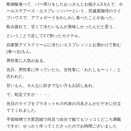
晩御飯食べて、バー周りをしたおっさんとお姐さん5.6人で、ホ
ールステアーズ・エスプレッソバーという、宮越屋珈琲のライ
ブハウスで、アフォガードをわしわし食べたことがあった。
飲み疲れて、甘くて冷たいもんが美味しかったんだと思う。
ということで足して2で割ったカクテル。
自家製アイスクリームに冷たいエスプレッソとお酒かけて飲む
(食べる)もん。
男性客に人気がある。
先日、男性客に作っていたら、女性客に「わたしも〜っ！」と
言われた。
甘いもん、そんなに好きでない方もお試しあれ。
で、蛇足ですが・・・。
先日のライブをプラネットＫの代表の川名さんがビデオに仕立
ててくれました。
手前味噌で大変恐縮で尚且つ自分で観てもツッコミどころ満載
ですが、せっかく作ってくださったのでお時間ございました